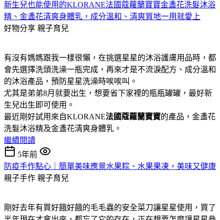
新生兒也能使用的KLORANE法國蔻蘿蘭寶寶金盞花洗髮沐浴
精、金盞花清爽身體乳，成分溫和、清爽質地一用就愛上
好物分享
親子育兒
有沒有媽媽跟我一樣很懶，在挑選星星的沐浴護膚用品時，都
會先選擇洗頭洗澡一瓶完成，再來才是不流淚配方、成分溫和
的沐浴產品，預防星星洗澡時唉唉叫。
尤其是弟弟8月就要出生，想要省下家裡的瓶瓶罐罐，最好新
生兒出生即可使用。
最近剛好試用來自KLORANE
法國蔻蘿蘭
寶寶
的產品，金盞花
洗髮沐浴精及金盞花清爽身體乳。
繼續閱讀
5年前
防疫手作點心｜簡單美味應景水果粽、水果果凍，美味又健康
親子手作
親子育兒
剛好去年有買好餓好餓的毛毛蟲的安全菜刀讓星星使用，買了
半年現在才拿出來，都忘了它的存在，正在想要怎麼讓星星參