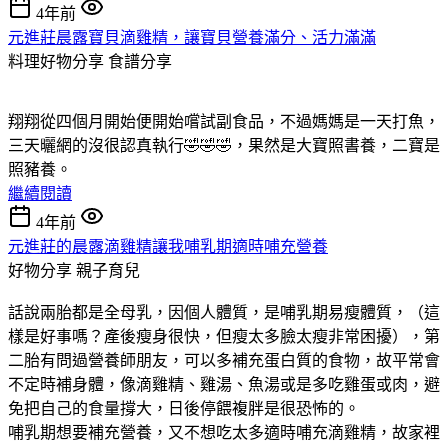
4年前
元進莊晨露寶貝滴雞精，讓寶貝營養滿分、活力滿滿
料理好物分享
食譜分享
翔翔從四個月開始便開始嚐試副食品，不過媽媽是一天打魚，
三天曬網的沒很認真執行🤣🤣🤣，果然是大寶照書養，二寶是
照豬養。
繼續閱讀
4年前
元進莊的晨露滴雞精讓我哺乳期適時哺充營養
好物分享
親子育兒
話說兩胎都是全母乳，因個人體質，是哺乳期易瘦體質，（這
樣是好事嗎？產後瘦身很快，但瘦太多臉太瘦非常困擾），第
二胎有問過營養師朋友，可以多補充蛋白質的食物，故平常會
不定時補身體，像滴雞精、雞湯、魚湯或是多吃雞蛋或肉，避
免把自己的食量撐大，日後停餵複胖是很恐怖的。
哺乳期想要補充營養，又不想吃太多適時哺充滴雞精，故家裡