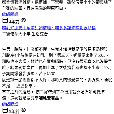
都會備著滴雞精，偶爾補一下營養，雖然份量小小的卻集結了
全雞的精華，且有滿滿的膠原蛋白。
繼續閱讀
4年前
哺乳好朋友｜孕哺兒卵磷脂、哺多多讓妳哺乳很順暢
二寶懷孕大小事
生活綜合
生第一胎時，什麼都不懂，生完才知道我是屬於易漲奶體質，
剖腹產4小時後便有初乳，到了第三天，奶量便來到了50cc，
那時也不太懂，雖然也有買卵磷脂，但沒有很認真吃也沒提早
吃，結果開始塞住，再加上塞了之後擠乳器也擠不出來，坐月
子期間爆發乳腺炎，苦不堪言！
感覺第一胎經驗都不太好，那時真的蠻憂鬱的，乳腺炎、睡眠
不足…..通通都來。
有了之前的經驗， 懷二寶時到了孕後期就開始為哺乳做準
備，這次就是要分享
哺乳營養品
。
繼續閱讀
5年前