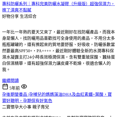
專科防曬系列｜專科完美防曬水凝膠（升級版）超強保濕力，
擦了清爽不黏膩
好物分享
生活綜合
一年比一年熱的夏天又來了，最近剛好在找防曬產品，而我本
身是懶人，找防曬用品喜歡找可全身使用的產品，不用分太多
瓶瓶罐罐的，還有擦起來的質地要舒服、好吸收，防曬係數當
然要最高SPF50+・PA++++，最近剛好體驗全新的水潤專科保
濕水凝露主打24小時長效極潤保濕，含有雙重玻尿酸、蠶絲蛋
白保濕精華，還有超強保濕力讓皮膚不乾燥，很適合懶人的
我。
繼續閱讀
5年前
孕後期營養品 |孕哺兒的媽媽藻油DHA及血紅素鐵+葉酸，寶
寶好聰明，孕期保有好氣色
二寶懷孕大小事
親子育兒