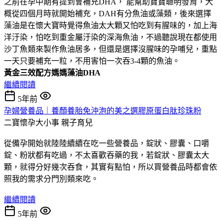
之前在孕中期有提到會補充DHA， 能幫助寶寶聰明發育，大
概從四個月時就開始補充，DAH有分魚油或藻類，後來選擇
藻油是在懷大寶時覺得魚油太大顆又怕吃到有腥味的，加上海
洋汙染，怕吃到重金屬汙染的深海魚油，不過聽說現在都使用
沙丁魚類來製作魚油居多，但還是選擇沒腥味的孕哺兒，重點
一天只要補充一粒，不用害怕一次吞3-4顆的魚油。
黃金三效配方媽媽藻油DHA
繼續閱讀
5年前
孕婦營養品｜養顏養胎免沖泡的美之選膠原蛋白肽珍珠粉
二寶懷孕大小事
親子育兒
從備孕開始就陸陸續續在吃一些營養品，錠狀、膠囊、口嚼
錠、粉狀都有吃過，不太喜歡吞藥的我，若錠狀、膠囊太大
顆，就得分好幾次吞食，其實有點怕，所以買營養品時都會依
照我的需求分門別類來吃。
繼續閱讀
5年前